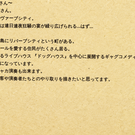
ーさん〜
ーさん。
リヴァーブシティ。
連日連夜狂騒の宴が繰り広げられる...は­ず...
島にリバーブシティという町がある。
ールを愛する住民がたくさん居る。
あるライブハウス 『ドッグハウス』を中心に展開するギャグコメテ
ーになっています。
゙ャカ演奏も出来ます。
客や演奏者たちとのやり取りを描きたいと思ってます。