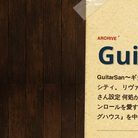
ARCHIVE
Gu
GuitarSa
シティ。 リヴ
さん設定 何処
ンロールを愛する
グハウス』を