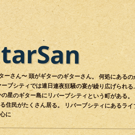
itarSan
n〜ギターさん〜 頭がギターのギターさん。 何処にある
ァーブシティでは連日連夜狂騒の宴が繰り広げられる…は
かの星のギター島にリバーブシティという町がある。
住民がたくさん居る。 リバーブシティにあるライブ
中心に