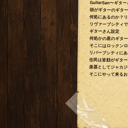
GuitarSan〜ギタ
頭がギターのギタ
何処にあるのか？
リヴァーブシティでは
ギターさん設定
何処かの星のギター
そこにはロックンロ
リバーブシティに
住民は皆顔がギタ
楽器としてジャカシ
そこにやって来るお