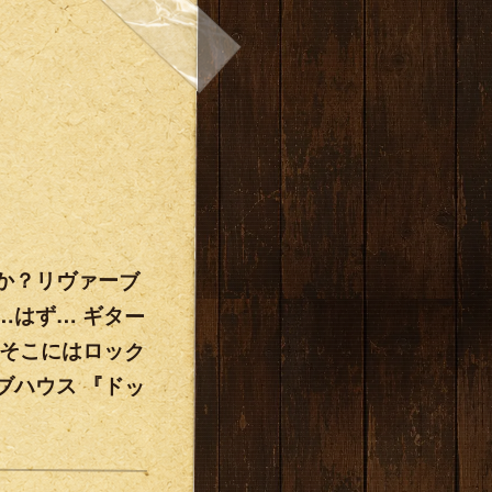
のか？リヴァーブ
­ず… ギター
 そこにはロック
ハウス 『ドッ