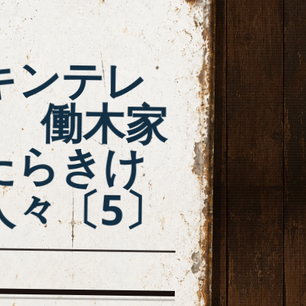
キンテレ
M 働木家
たらきけ
人々〔5〕