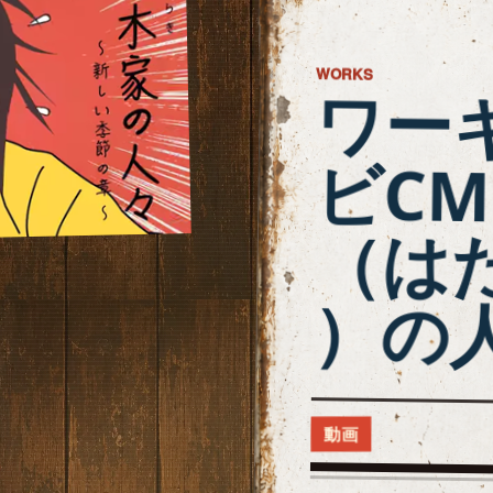
WORKS
ワー
ビC
（は
）の
動画