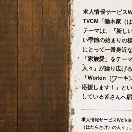
求人情報サービスWor
TVCM「働木家（
テーマは、『新しい
い季節の始まりの­
にとって一番身近
「家族愛」をテーマ
人々」が繰り広げ
「Workin（ワー
応援します！」とい
している皆さん­へ届
求人情報サービスWorkin
（はたらき­け）の人々