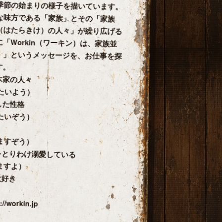
季節の始まりの­様子を描いています。
な味方である「家族」とその「家族
は­たらきけ）の人々」が繰り広げる
Workin（ワーキン）­は、家族並
！」というメッセージを、お仕事を探
す。
木家の人々
たいよう）
た性格
たいぞう）
ますぞう）
とりわけ溺愛している
ますよ）
好き
/workin.jp