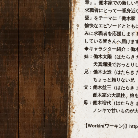
章』。働木家での新しい
求職者にとって一番身近
愛」をテーマに「働木家（
愉快なエピソードとともに「
みに求職者を応援します
している皆さん­へ届けま
◆キャラクター紹介：働
妹：働木太陽（はたらき 
天真爛漫でおっとりし
兄：働木太造（はたらき 
ちょっと頼りない兄
父：働木益三（はたらき 
働木家の大黒柱、娘を
母：働木増代（はたらき 
ノンキで甘いものが大
【Workin(ワーキン)】http:/