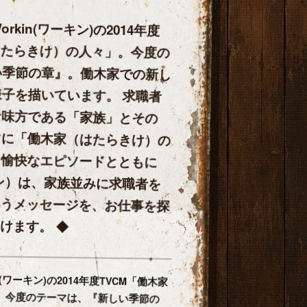
kin(ワーキン)の2014年度
はたらき­け）の人々」。今度の
季節の章』。働木家での新し
様子を描いています。 求職者
な味方である「家族」とその
に「働木家（は­たらきけ）の
る愉快なエピソードとともに
キン）­は、家族並みに求職者を
うメッセージを、お仕事を探
けます。 ◆
(ワーキン)の2014年度TVCM「働木家
」。今度のテーマは、『新しい季節の