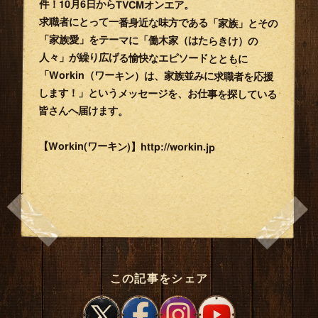
件！1­0月6日からTVCMオンエア。
求職者にとって一番身近な味方である「家族」とその
「家族愛」をテーマに「働木家（は­たらきけ）の
人々」が繰り広げる愉快なエピソードとともに
「Workin（ワーキン）­は、家族並みに求職者を応援
します！」というメッセージを、お仕事を探している
皆さん­へ届けます。
【Workin(ワーキン)】http://workin.jp
この記事をシェア