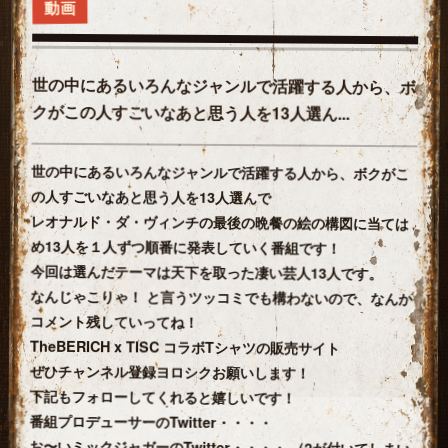
動画
世の中にあるいろんなジャンルで活躍する人から、ボ
クがこの人すごいなあと思う人を13人選ん...
世の中にあるいろんなジャンルで活躍する人から、ボクがこ
の人すごいなあと思う人を13人選んで
レオナルド・ダ・ヴィンチの最後の晩餐の絵の構図に当ては
め13人を１人ずつ順番に発表していく番組です！
今回は選んだテーマは天下を取った凄い芸人13人です。
なんじゃこりゃ！ と言うツッコミでも構わないので、なんか
コメント残していってね！
TheBERICH x TISC コラボTシャツの販売サイト
ぜひチャンネル登録ヨロシクお願いします！
下記もフォローしてくれると嬉しいです！
番組プロデューサーのTwitter・・・・
お〜いミックジャガーのTwitter・・・・ （2が付いてしまい