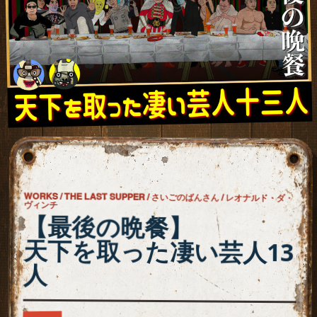
WORKS / THE LAST SUPPER / さいごのばんさん / レオナルド・ダ・
ヴィンチ
【最後の晩餐】
天下を取った凄い芸人13
人