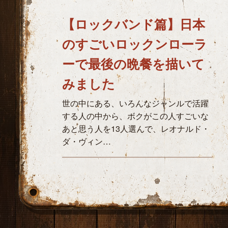
【ロックバンド篇】日本
のすごいロックンローラ
ーで最後の晩餐を描いて
みました
世の中にある、いろんなジャンルで活躍
する人の中から、ボクがこの人すごいな
あと思う人を13人選んで、レオナルド・
ダ・ヴィン…