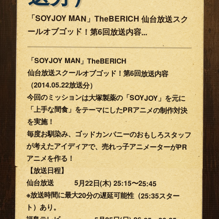
‪「SOYJOY MAN」TheBERICH 仙台放送スク
ールオブゴッド！第6回放送内容...
‪「SOYJOY MAN」TheBERICH
仙台放送スクールオブゴッド！第6回放送内容
（2014.05.22放送分）
今回のミッションは大塚製薬の「SOYJOY」を元に
「上手な間食」をテーマにしたPRアニメの制作対決
を実施！
毎度お馴染み、ゴッドカンパニーのおもしろスタッフ
が考えたアイディアで、売れっ子アニメーターがPR
アニメを作る！
【放送日程】
仙台放送 5月22日(木) 25:15〜25:45
※放送時間に最大20分の遅延可能性（25:35スター
ト）あり。