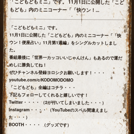
「こどもどもミニ」です。 11月1日に公開した「こど
もども」内のミニコーナー「「快ウン！...
「こどもどもミニ」です。
11月1日に公開した「こどもども」内のミニコーナー「「快
ウン！便座占い」11月第1週編」をシングルカットしまし
た。
番組最後に「世界一カッコいいじゃんけん」もあるので運だ
めしに勝負してね！
ぜひチャンネル登録ヨロシクお願いします！・・・
youtube.com/c/KODOMODOMO
「こどもども」全編はコチラ・・・
下記もフォローしてくれると嬉しいです！
Twitter・・・・ （2が付いてしまいました・・・）
Instagram・・・・ （YouTubeのスペル間違えまし
た・・・）
BOOTH・・・・ （グッズです）