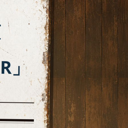
偵
E
」