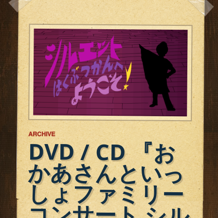
ARCHIVE
DVD / CD 『お
かあさんといっ
しょファミリー
コンサート シル
エットはくぶつ
そ！』 2018年8