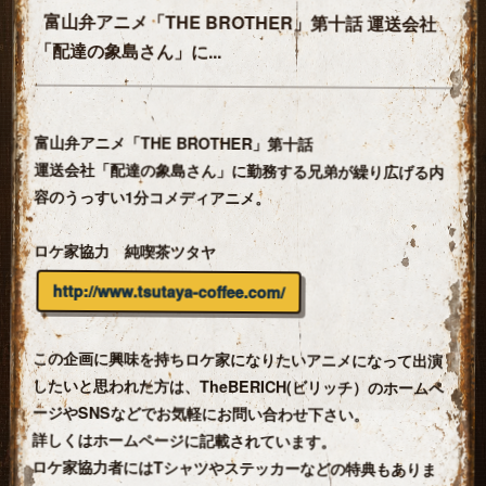
富山弁アニメ「THE BROTHER」第十話 運送会社
「配達の象島さん」に...
富山弁アニメ「THE BROTHER」第十話
運送会社「配達の象島さん」に勤務する兄弟が繰り広げる内
容のうっすい1分コメディアニメ。
ロケ家協力 純喫茶ツタヤ
http://www.tsutaya-coffee.com/
この企画に興味を持ちロケ家になりたいアニメになって出演
したいと思われた方は、TheBERICH(ビリッチ）のホームペ
ージやSNSなどでお気軽にお問い合わせ下さい。
詳しくはホームページに記載されています。
ロケ家協力者にはTシャツやステッカーなどの特典もありま