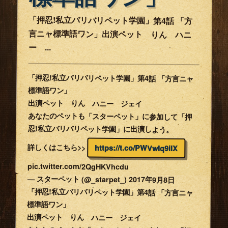
「押忍!私立バリバリペット学園」第4話 「方
言ニャ標準語ワン」出演ペット りん ハニ
ー ...
「押忍!私立バリバリペット学園」第4話 「方言ニャ
標準語ワン」
出演ペット りん ハニー ジェイ
あなたのペットも「スターペット」に参加して「押
忍!私立バリバリペット学園」に出演しよう。
詳しくはこちら>>
https://t.co/PWVwIq9ilX
pic.twitter.com/2QgHKVhcdu
— スターペット (@_starpet_) 2017年9月8日
「押忍!私立バリバリペット学園」第4話 「方言ニャ
標準語ワン」
出演ペット りん ハニー ジェイ