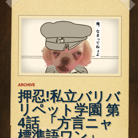
ARCHIVE
押忍!私立バリバ
リペット学園 第
4話 「方言ニャ
標準語ワン」